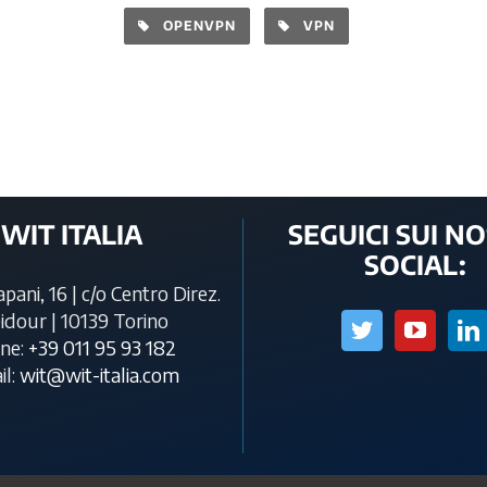
OPENVPN
VPN
WIT ITALIA
SEGUICI SUI NO
SOCIAL:
pani, 16 | c/o Centro Direz.
idour | 10139 Torino
ne:
+39 011 95 93 182
il:
wit@wit-italia.com