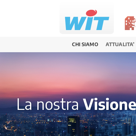
Salta
al
contenuto
CHI SIAMO
ATTUALITA’
La nostra
V
ision